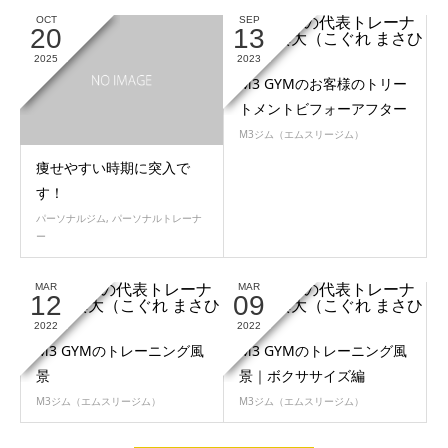
OCT
SEP
20
13
2025
2023
M3 GYMのお客様のトリー
トメントビフォーアフター
M3ジム（エムスリージム）
痩せやすい時期に突入で
す！
パーソナルジム
,
パーソナルトレーナ
ー
MAR
MAR
12
09
2022
2022
M3 GYMのトレーニング風
M3 GYMのトレーニング風
景
景｜ボクササイズ編
M3ジム（エムスリージム）
M3ジム（エムスリージム）