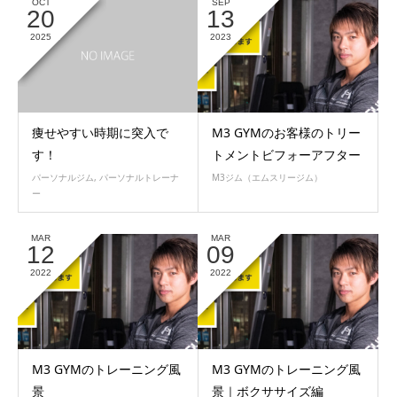
OCT
SEP
20
13
2025
2023
痩せやすい時期に突入で
M3 GYMのお客様のトリー
す！
トメントビフォーアフター
パーソナルジム
,
パーソナルトレーナ
M3ジム（エムスリージム）
ー
MAR
MAR
12
09
2022
2022
M3 GYMのトレーニング風
M3 GYMのトレーニング風
景
景｜ボクササイズ編