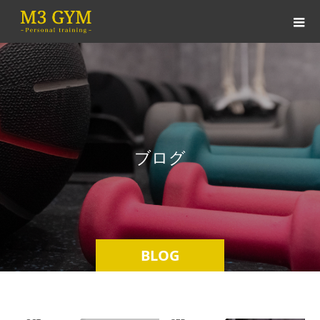
ブ
ロ
グ
BLOG